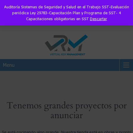
Auditoría Sistemas de Seguridad y Salud en el Trabajo SST-Evaluación
Síguenos:
periódica Ley 29783-Capacitación Plan y Programa de SST- 4
Capacitaciones obligatorias en SST
Descartar
informes@vrmintegral.com
Menu
Tenemos grandes proyectos por
anunciar
Se está cocinando algo grande. Nuestra tienda está en obras y pronto