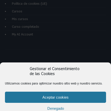
Política de cookies (UE)
Cursos
Mis cursos
Curso completado
My AI Account
informes@vrmintegral.com
Gestionar el Consentimiento
https://vrmintegral.com
de las Cookies
Utilizamos cookies para optimizar nuestro sitio web y nuestro servicio.
Aceptar cookies
Denegado
© Copyright 2017-2026
Virtual Risk Management S.A.C.
© 2026 VRM